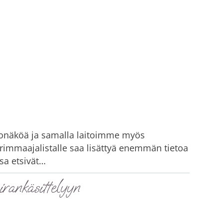
konäköä ja samalla laitoimme myös
rimmaajalistalle saa lisättyä enemmän tietoa
sa etsivät…
irankäsittelyyn