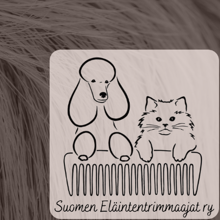
Siirry
sivun
sisältöön