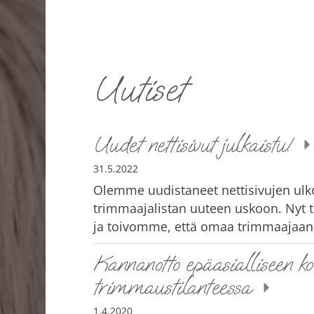
Uutiset
Suomen Eläintentrimmaajat SETRI ry
Uudet nettisivut julkaistu!
31.5.2022
Olemme uudistaneet nettisivujen ul
trimmaajalistan uuteen uskoon. Nyt t
ja toivomme, että omaa trimmaajaan
Kannanotto epäasialliseen ko
trimmaustilanteessa
1.4.2020