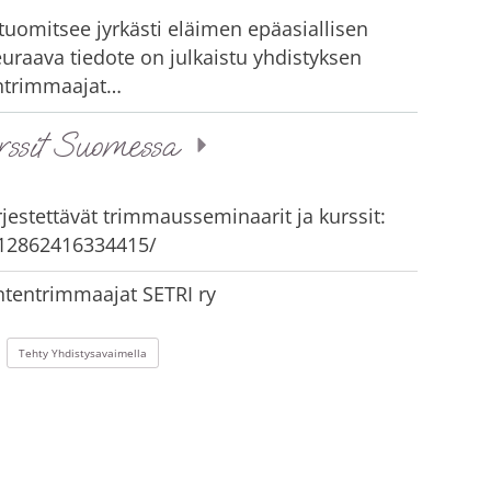
uomitsee jyrkästi eläimen epäasiallisen
raava tiedote on julkaistu yhdistyksen
entrimmaajat…
rssit Suomessa
jestettävät trimmausseminaarit ja kurssit:
12862416334415/
tentrimmaajat SETRI ry
Tehty Yhdistysavaimella
ok
stagram